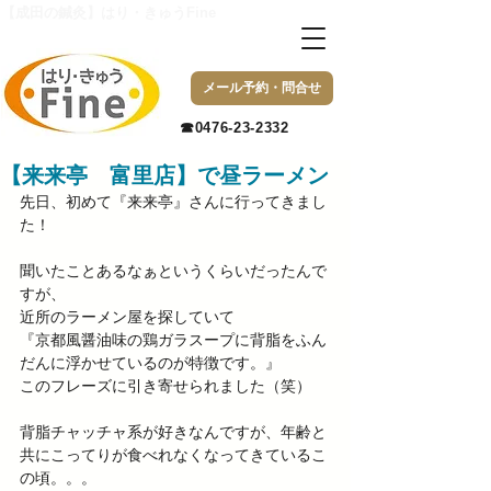
【成田の鍼灸】はり・きゅうFine
メール予約・問合せ
​☎0476-23-2332
【来来亭 富里店】で昼ラーメン
先日、初めて『来来亭』さんに行ってきまし
た！ 
聞いたことあるなぁというくらいだったんで
すが、 
近所のラーメン屋を探していて 
『京都風醤油味の鶏ガラスープに背脂をふん
だんに浮かせているのが特徴です。』 
このフレーズに引き寄せられました（笑） 
背脂チャッチャ系が好きなんですが、年齢と
共にこってりが食べれなくなってきているこ
の頃。。。 