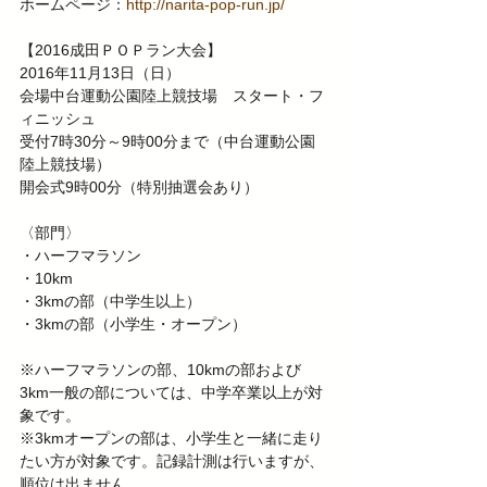
ホームページ：
http://narita-pop-run.jp/
【2016成田ＰＯＰラン大会】
2016年11月13日（日）
会場中台運動公園陸上競技場　スタート・フ
ィニッシュ
受付7時30分～9時00分まで（中台運動公園
陸上競技場）
開会式9時00分（特別抽選会あり）
〈部門〉
・ハーフマラソン
・10km
・3kmの部（中学生以上）
・3kmの部（小学生・オープン）
※ハーフマラソンの部、10kmの部および
3km一般の部については、中学卒業以上が対
象です。
※3kmオープンの部は、小学生と一緒に走り
たい方が対象です。記録計測は行いますが、
順位は出ません。