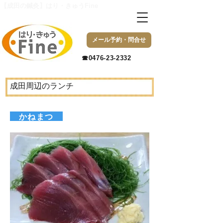
【成田の鍼灸】はり・きゅうFine
メール予約・問合せ
​☎0476-23-2332
成田周辺のランチ
​ かねまつ