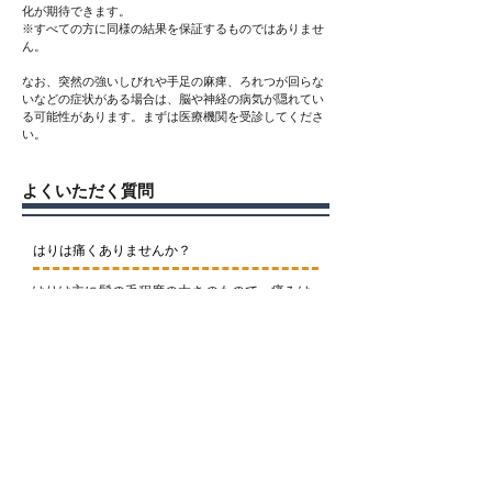
化が期待できます。
※すべての方に同様の結果を保証するものではありませ
ん。
なお、突然の強いしびれや手足の麻痺、ろれつが回らな
いなどの症状がある場合は、脳や神経の病気が隠れてい
る可能性があります。まずは医療機関を受診してくださ
い。
よくいただく質問
はりは痛くありませんか？
はりは主に髪の毛程度の太さのもので、痛みは
ほとんどありません。
注射針よりは、はるかに細いのでご安心くださ
い。
着替えは必要ですか？
着替えはこちらでご用意しております。
ご自身でご用意される場合はゆったりとした動