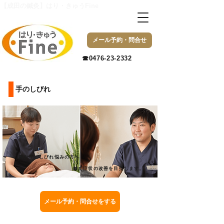
【成田の鍼灸】はり・きゅうFine
メール予約・問合せ
​☎0476-23-2332
​手のしびれ
腕や手のしびれ悩みの方へ
鍼で症状の改善を目指します。
メール予約・問合せをする