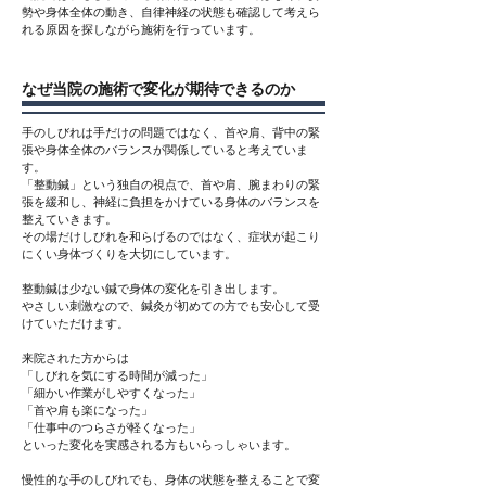
勢や身体全体の動き、自律神経の状態も確認して考えら
れる原因を探しながら施術を行っています。
​なぜ当院の施術で変化が期待できるのか
手のしびれは手だけの問題ではなく、首や肩、背中の緊
張や身体全体のバランスが関係していると考えていま
す。
「整動鍼」という独自の視点で、
首や肩、腕まわりの緊
張を緩和し、神経に負担をかけている身体のバランスを
整えていきます。
その場だけしびれを和らげるのではなく、症状が起こり
にくい身体づくりを大切にしています。
整動鍼は少ない鍼で身体の変化を引き出します。
やさしい刺激なので、鍼灸が初めての方でも安心して受
けていただけます。
来院された方からは
「しびれを気にする時間が減った」
「細かい作業がしやすくなった」
「首や肩も楽になった」
「仕事中のつらさが軽くなった」
といった変化を実感される方もいらっしゃいます。
慢性的な手のしびれでも、身体の状態を整えることで変