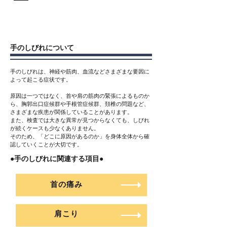
手のしびれについて
手のしびれは、神経や筋肉、血流などさまざまな要因に
よって起こる症状です。
原因は一つではなく、首や肩の筋肉の緊張によるものか
ら、胸郭出口症候群や手根管症候群、頚椎の問題など、
さまざまな疾患が関係していることがあります。
また、検査では大きな異常が見つからなくても、しびれ
が続くケースも少なくありません。
そのため、「どこに原因があるのか」を身体全体から確
認していくことが大切です。
●手のしびれに関連する項目●
首の痛み
肩こり