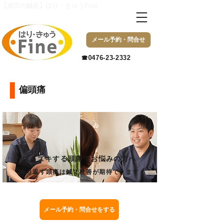
【成田の鍼灸】はり・きゅうFine
メール予約・問合せ
​☎0476-23-2332
偏頭痛
ズキズキする頭痛でお悩みの方へ
繰り返す頭痛は鍼で改善が期待できます
メール予約・問合せをする