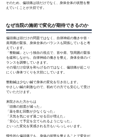
そのため、偏頭痛は頭だけでなく、身体全体の状態を整
えていくことが大切です。
なぜ当院の施術で変化が期待できるのか
偏頭痛は頭だけの問題ではなく、自律神経の働きや首・
肩周囲の緊張、身体全体のバランスも関係していると考
えています。
「整動鍼」という独自の視点で、
首や肩、顎周囲の緊張
を緩和しながら、自律神経の働きを整え、身体全体のバ
ランスを調整していきます。
その場だけ症状を和らげるのではなく、偏頭痛が起こり
にくい身体づくりを大切にしています。
整動鍼は少ない鍼で身体の変化を引き出します。
やさしい鍼の刺激なので、初めての方でも安心して受け
ていただけます。
来院された方からは
「頭痛の頻度が減った」
「薬を飲む回数が少なくなった」
「天気を気にせず過ごせる日が増えた」
「安心して予定を立てられるようになった」
といった変化を実感される方もいらっしゃいます。
慢性的な偏頭痛でも、身体の状態を整えることで変化が