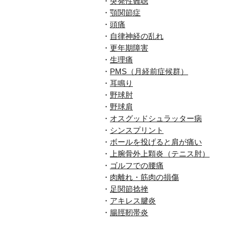
・
突発性難聴
・
顎関節症
・
頭痛
・
自律神経の乱れ
・
更年期障害
・
生理痛
・
PMS（月経前症候群）
・
耳鳴り
・
野球肘
・
野球肩
・
オスグッドシュラッター病
・
シンスプリント
・
ボールを投げると肩が痛い
・
上腕骨外上顆炎（テニス肘）
・
ゴルフでの腰痛
・
肉離れ・筋肉の損傷
・
足関節捻挫
・
アキレス腱炎
・
腸脛靭帯炎