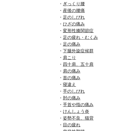
・
ぎっくり腰
・
産後の腰痛
・
足のしびれ
・
ひざの痛み
・
変形性膝関節症
・
足の疲れ・むくみ
・
足の痛み
・
下腿外旋症候群
・
肩こり
・
四十肩、五十肩
・
肩の痛み
・
首の痛み
・
寝違え
・
手のしびれ
・
肘の痛み
・
手首や指の痛み
・
けんしょう炎
・
姿勢不良、猫背
・
目の疲れ