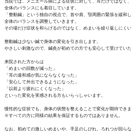
当院では、メニエール病による症状に対して、耳だけではなく
全体のバランスにも着目しています。
「整動鍼」という独自の視点で、
首や肩、顎周囲の緊張を緩和
全体のバランスを調整していきます。
その場だけ症状を和らげるのではなく、めまいを繰り返しにく
整動鍼は少ない鍼で身体の変化を引き出します。
やさしい刺激なので、鍼灸が初めての方でも安心して受けてい
来院された方からは
「めまいの回数が減った」
「耳の違和感が気にならなくなった」
「安心して外出できるようになった」
「以前より疲れにくくなった」
といった変化を実感される方もいらっしゃいます。
慢性的な症状でも、身体の状態を整えることで変化が期待でき
※すべての方に同様の結果を保証するものではありません。
なお、初めての激しいめまいや、手足のしびれ、ろれつが回ら