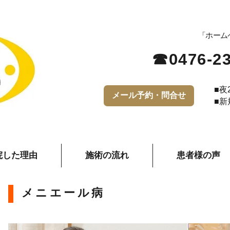
予約優先
「ホーム
​☎0476-2
■夜
メール予約・問合せ
■新
院した理由
施術の流れ
患者様の声
​メニエール病