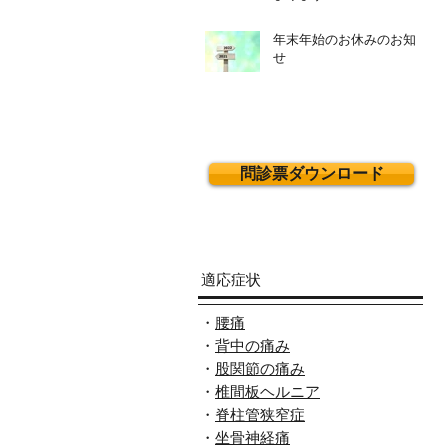
年末年始のお休みのお知ら
せ
問診票ダウンロード
適応症状
・
腰痛
・
背中の痛み
・
股関節の痛み
・
椎間板ヘルニア
・
脊柱管狭窄症
・
坐骨神経痛